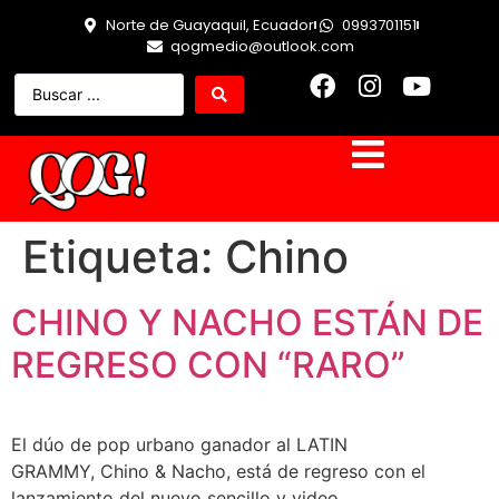
Norte de Guayaquil, Ecuador
0993701151
qogmedio@outlook.com
Etiqueta:
Chino
CHINO Y NACHO ESTÁN DE
REGRESO CON “RARO”
El dúo de pop urbano ganador al LATIN
GRAMMY, Chino & Nacho, está de regreso con el
lanzamiento del nuevo sencillo y video