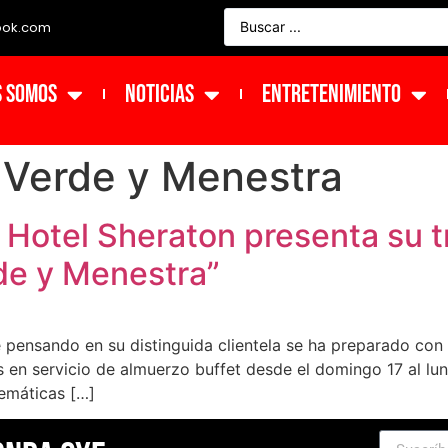
ook.com
s Somos
NOTICIAS
ENTRETENIMIENTO
 Verde y Menestra
s, Hotel Sheraton presenta su t
de y Menestra”
pensando en su distinguida clientela se ha preparado con 
en servicio de almuerzo buffet desde el domingo 17 al lun
temáticas […]