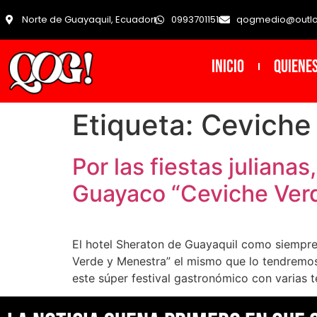
Norte de Guayaquil, Ecuador
0993701151
qogmedio@outl
INICIO
Quiene
Etiqueta:
Ceviche
Por las fiestas juliana
Guayaco “Ceviche Ver
El hotel Sheraton de Guayaquil como siempre 
Verde y Menestra” el mismo que lo tendremos 
este súper festival gastronómico con varias 