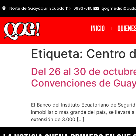
Norte de Guayaquil, Ecuador
0993701151
qogmedio@outl
INICIO
Quiene
Etiqueta:
Centro 
Del 26 al 30 de octubre
Convenciones de Guay
El Banco del Instituto Ecuatoriano de Segurid
inmobiliario más grande del país, se llevará
extensión de 3.000 […]