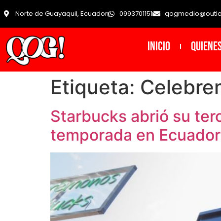
Norte de Guayaquil, Ecuador
0993701151
qogmedio@outl
INICIO
Quiene
Etiqueta:
Celebre
Starbucks abrió su ter
temporada en Ecuador