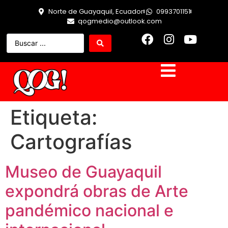
Norte de Guayaquil, Ecuador
0993701151
qogmedio@outlook.com
Etiqueta:
Cartografías
Museo de Guayaquil
expondrá obras de Arte
pandémico nacional e