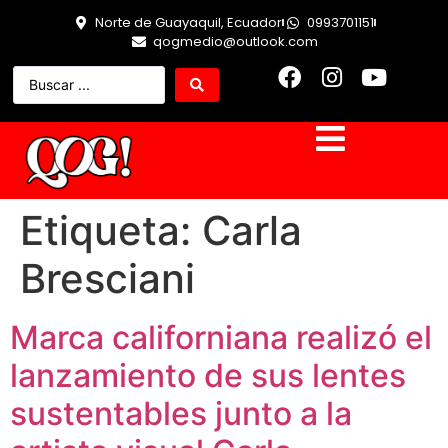
Norte de Guayaquil, Ecuador
0993701151
qogmedio@outlook.com
Etiqueta:
Carla
Bresciani
Marca californiana realizó el
lanzamiento de sus lentes
sustentables junto a la