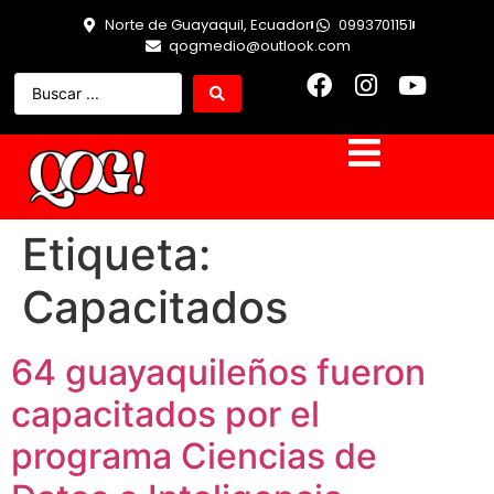
Norte de Guayaquil, Ecuador
0993701151
qogmedio@outlook.com
Etiqueta:
Capacitados
64 guayaquileños fueron
capacitados por el
programa Ciencias de