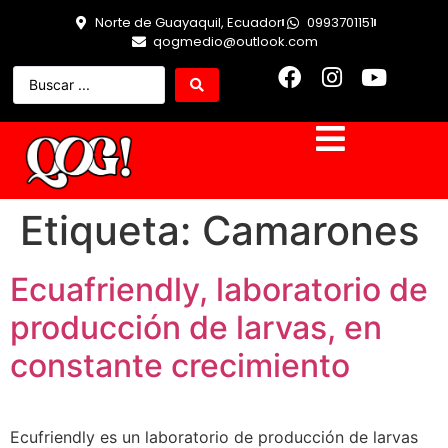
Norte de Guayaquil, Ecuador
0993701151
qogmedio@outlook.com
Etiqueta:
Camarones
Ecuafriendly, laboratorio de
producción de larvas, en
constante crecimiento
Ecufriendly es un laboratorio de producción de larvas