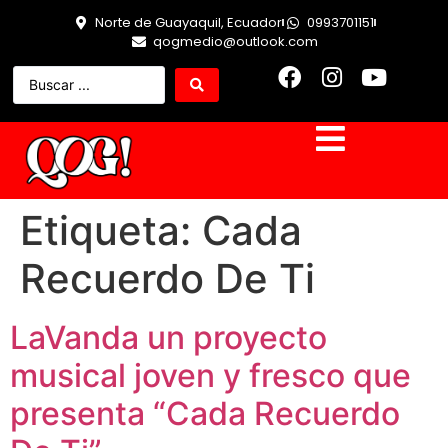
Norte de Guayaquil, Ecuador
0993701151
qogmedio@outlook.com
Etiqueta:
Cada
Recuerdo De Ti
LaVanda un proyecto
musical joven y fresco que
presenta “Cada Recuerdo