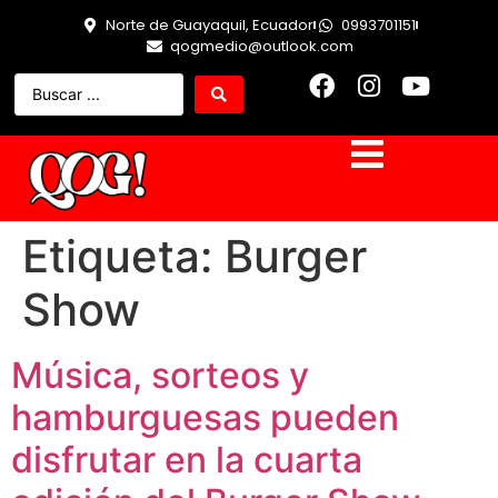
Norte de Guayaquil, Ecuador
0993701151
qogmedio@outlook.com
Etiqueta:
Burger
Show
Música, sorteos y
hamburguesas pueden
disfrutar en la cuarta