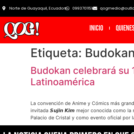
Norte de Guayaquil, Ecuador
0993701151
qogmedio@outl
INICIO
Quiene
Etiqueta:
Budokan
Budokan celebrará su 1
Latinoamérica
La convención de Anime y Cómics más grande
invitada 𝙎𝙪𝙟𝙞𝙣 𝙆𝙞𝙢 mejor conocida com
Palacio de Cristal y como evento oficial por l