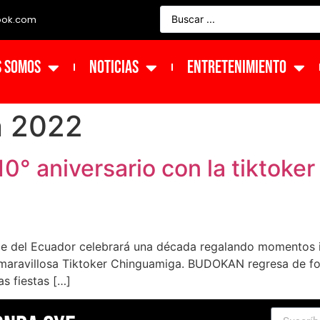
ook.com
s Somos
NOTICIAS
ENTRETENIMIENTO
 2022
0° aniversario con la tiktoke
 del Ecuador celebrará una década regalando momentos ini
o la maravillosa Tiktoker Chinguamiga. BUDOKAN regresa de f
as fiestas […]