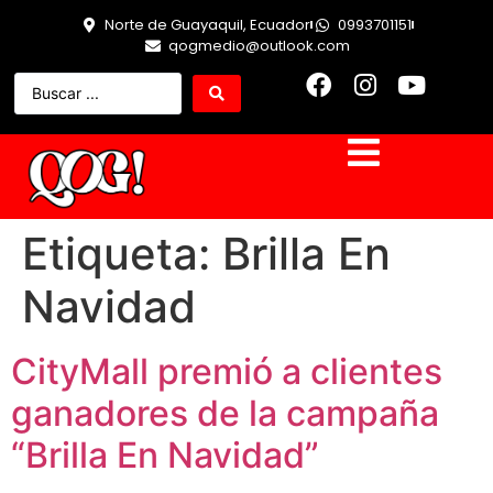
Norte de Guayaquil, Ecuador
0993701151
qogmedio@outlook.com
Etiqueta:
Brilla En
Navidad
CityMall premió a clientes
ganadores de la campaña
“Brilla En Navidad”