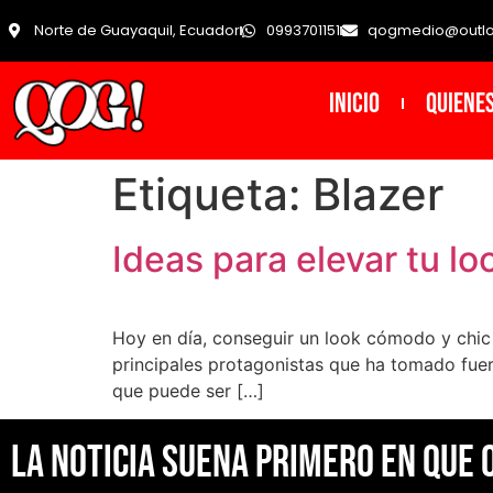
Norte de Guayaquil, Ecuador
0993701151
qogmedio@outl
INICIO
Quiene
Etiqueta:
Blazer
Ideas para elevar tu l
Hoy en día, conseguir un look cómodo y chic 
principales protagonistas que ha tomado fuer
que puede ser […]
La noticia suena primero en Que 