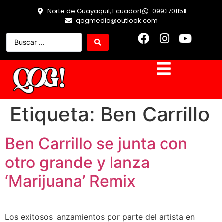
Norte de Guayaquil, Ecuador
0993701151
qogmedio@outlook.com
Etiqueta:
Ben Carrillo
Ben Carrillo se junta con
otro grande y lanza
‘Marijuana’ Remix
Los exitosos lanzamientos por parte del artista en