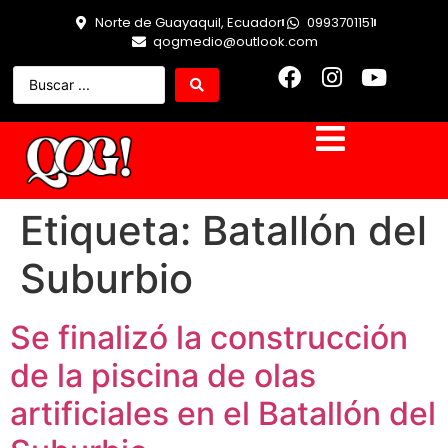
Norte de Guayaquil, Ecuador
0993701151
qogmedio@outlook.com
Etiqueta:
Batallón del
Suburbio
Se finalizó la construcción
de la piscina de olas
artificiales en el Batallón del