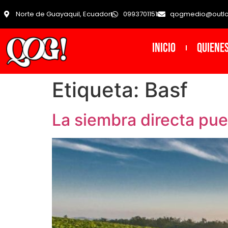
Norte de Guayaquil, Ecuador
0993701151
qogmedio@outl
INICIO
Quiene
Etiqueta:
Basf
La siembra directa pue