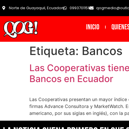
Norte de Guayaquil, Ecuador
0993701151
qogmedio@outl
INICIO
Quiene
Etiqueta:
Bancos
Las Cooperativas tiene
Bancos en Ecuador
Las Cooperativas presentan un mayor índice d
firmas Advance Consultora y MarketWatch. Esta
americano, por sus siglas en inglés), con la p