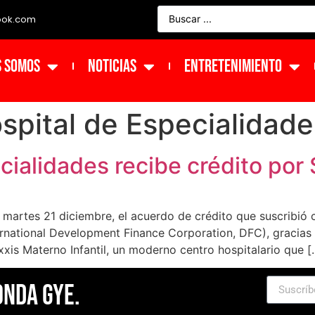
ook.com
s Somos
NOTICIAS
ENTRETENIMIENTO
spital de Especialidade
cialidades recibe crédito por
l martes 21 diciembre, el acuerdo de crédito que suscribió 
ernational Development Finance Corporation, DFC), gracias a
xxis Materno Infantil, un moderno centro hospitalario que [
Onda Gye.