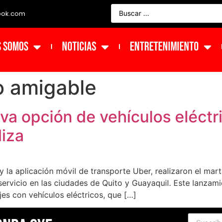
ook.com
s Somos
NOTICIAS
ENTRETENIMIENTO
o amigable
a opción de vehículos eléctr
liza
y la aplicación móvil de transporte Uber, realizaron el mar
 servicio en las ciudades de Quito y Guayaquil. Este lanzam
jes con vehículos eléctricos, que […]