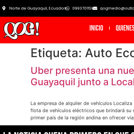
Norte de Guayaquil, Ecuador
0993701151
qogmedio@outl
INICIO
Quiene
Etiqueta:
Auto Ec
Uber presenta una nuev
Guayaquil junto a Loca
La empresa de alquiler de vehículos Localiza 
flota de vehículos eléctricos que brindará su
primer país de la región andina en ofrecer via