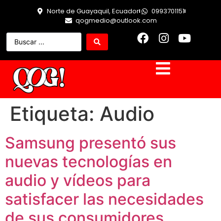
Norte de Guayaquil, Ecuador
0993701151
qogmedio@outlook.com
Etiqueta:
Audio
Samsung presentó sus
nuevas tecnologías en
audio y vídeos para
satisfacer las necesidades
de sus consumidores