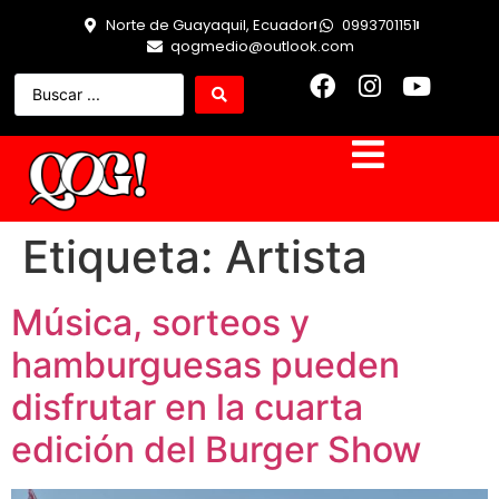
Norte de Guayaquil, Ecuador
0993701151
qogmedio@outlook.com
Etiqueta:
Artista
Música, sorteos y
hamburguesas pueden
disfrutar en la cuarta
edición del Burger Show