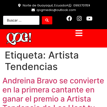
Norte de Guayaquil, Ecuador
0993701151
qogmedio@outlook.com
Etiqueta:
Artista
Tendencias
Andreina Bravo se convierte
en la primera cantante en
ganar el premio a Artista