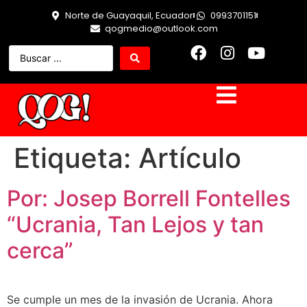
Norte de Guayaquil, Ecuador
0993701151
qogmedio@outlook.com
Etiqueta:
Artículo
Por: Josep Borrell Fontelles
“Ucrania, Tan Lejos y tan
cerca”
Se cumple un mes de la invasión de Ucrania. Ahora