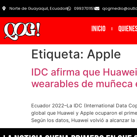
Norte de Guayaquil, Ecuador
0993701151
qogmedio@outl
INICIO
Quiene
Etiqueta:
Apple
IDC afirma que Huawei 
wearables de muñeca e
Ecuador 2022–La IDC (International Data Copro
global que Huawei y Apple ocuparon el primer
Según los datos, Huawei volvió a alcanzar la 