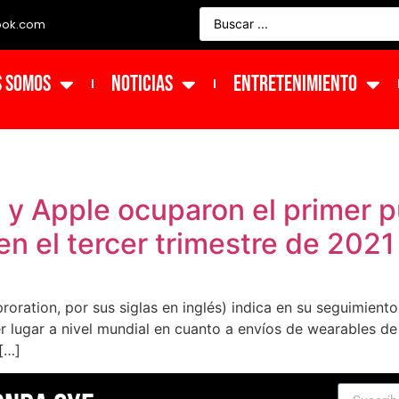
ook.com
s Somos
NOTICIAS
ENTRETENIMIENTO
y Apple ocuparon el primer p
n el tercer trimestre de 2021
ration, por sus siglas en inglés) indica en su seguimiento t
 lugar a nivel mundial en cuanto a envíos de wearables de 
[…]