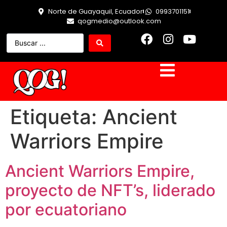
Norte de Guayaquil, Ecuador
0993701151
qogmedio@outlook.com
Etiqueta:
Ancient
Warriors Empire
Ancient Warriors Empire,
proyecto de NFT’s, liderado
por ecuatoriano