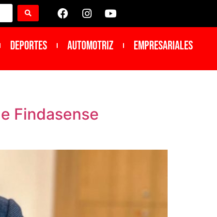
DEPORTES
Automotriz
Empresariales
de Findasense