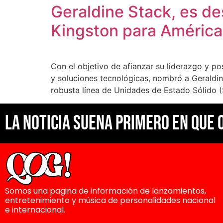
Geraldine Stack, es d
Kingston para América
Con el objetivo de afianzar su liderazgo y p
y soluciones tecnológicas, nombró a Geraldin
robusta línea de Unidades de Estado Sólido 
La noticia suena primero en Que 
Somos una pagina de información de lanzamientos,
entretenimiento y música de personalidades nacional
e internacional.