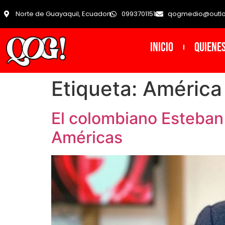
Norte de Guayaquil, Ecuador
0993701151
qogmedio@outl
INICIO
Quiene
Etiqueta:
América
El colombiano Esteban
Américas