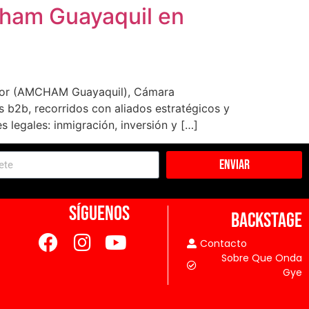
cham Guayaquil en
 por (AMCHAM Guayaquil), Cámara
b2b, recorridos con aliados estratégicos y
legales: inmigración, inversión y […]
Enviar
SÍGUENOS
BACKSTAGE
Contacto
Sobre Que Onda
Gye