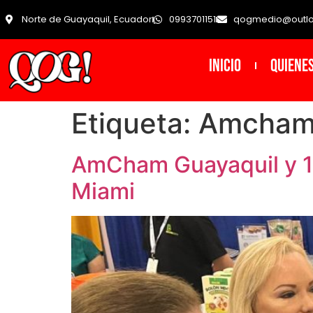
Norte de Guayaquil, Ecuador
0993701151
qogmedio@outl
INICIO
Quiene
Etiqueta:
Amcham 
AmCham Guayaquil y 18
Miami