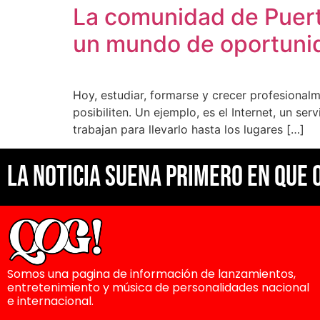
La comunidad de Puert
un mundo de oportunida
Hoy, estudiar, formarse y crecer profesional
posibiliten. Un ejemplo, es el Internet, un se
trabajan para llevarlo hasta los lugares […]
La noticia suena primero en Que 
Somos una pagina de información de lanzamientos,
entretenimiento y música de personalidades nacional
e internacional.