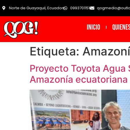
Norte de Guayaquil, Ecuador
0993701151
qogmedio@outl
INICIO
Quiene
Etiqueta:
Amazoní
Proyecto Toyota Agua 
Amazonía ecuatoriana