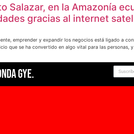
o Salazar, en la Amazonía ecu
des gracias al internet sateli
mente, emprender y expandir los negocios está ligado a con
rvicio que se ha convertido en algo vital para las personas, 
Onda Gye.