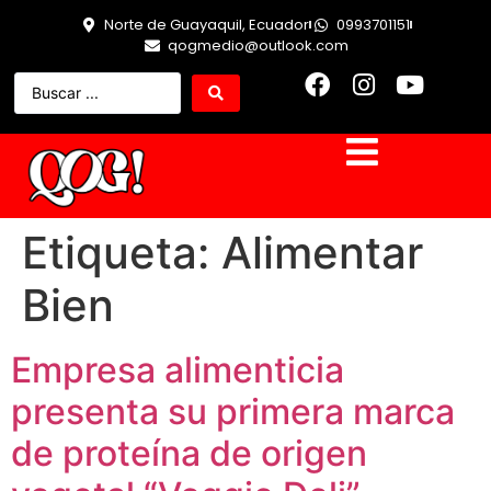
Norte de Guayaquil, Ecuador
0993701151
qogmedio@outlook.com
Etiqueta:
Alimentar
Bien
Empresa alimenticia
presenta su primera marca
de proteína de origen