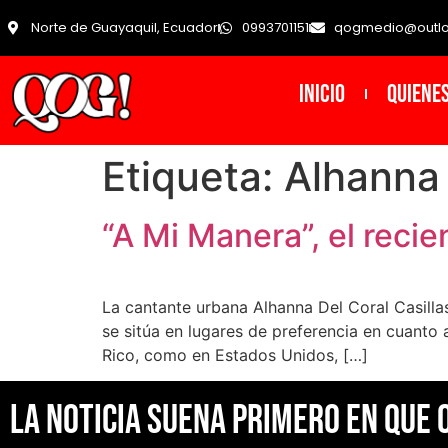
Norte de Guayaquil, Ecuador
0993701151
qogmedio@outl
INICIO
Quiene
Etiqueta:
Alhanna
“A Mi Manera”, el recie
La cantante urbana Alhanna Del Coral Casilla
se sitúa en lugares de preferencia en cuanto 
Rico, como en Estados Unidos, […]
La noticia suena primero en Que 