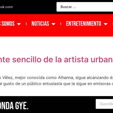
ook.com
s Somos
NOTICIAS
ENTRETENIMIENTO
nte sencillo de la artista urb
s Vélez, mejor conocida como Alhanna, sigue alcanzando éxi
al gusto de un público entusiasta que la sigue en emisoras d
Onda Gye.