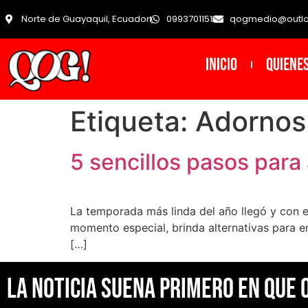
Norte de Guayaquil, Ecuador
0993701151
qogmedio@outl
INICIO
Quiene
Etiqueta:
Adornos
5 sencillos pasos para
La temporada más linda del año llegó y con ell
momento especial, brinda alternativas para e
[…]
La noticia suena primero en Que 