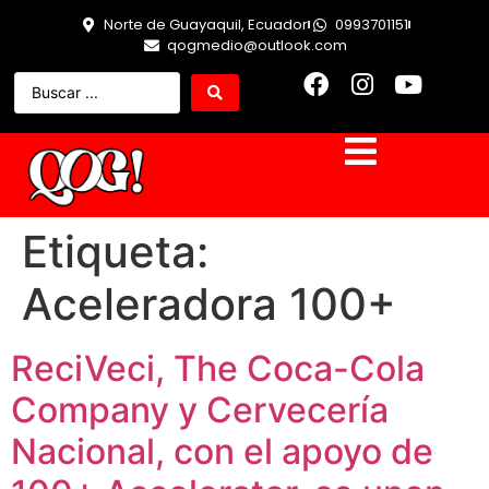
Norte de Guayaquil, Ecuador
0993701151
qogmedio@outlook.com
Etiqueta:
Aceleradora 100+
ReciVeci, The Coca-Cola
Company y Cervecería
Nacional, con el apoyo de