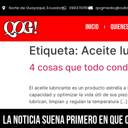
Norte de Guayaquil, Ecuador
0993701151
qogmedio@outl
INICIO
Quiene
Etiqueta:
Aceite l
4 cosas que todo condu
El aceite lubricante es un producto estrella 
capacidad y optimizar la vida útil de sus pie
lubrican, limpian y regulan la temperatura […]
La noticia suena primero en Que 