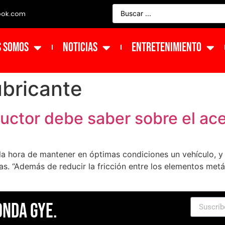
ook.com
s Somos
NOTICIAS
ENTRETENIMIENTO
ubricante
ctor debe saber sobre el ace
a la hora de mantener en óptimas condiciones un vehículo, 
zas. “Además de reducir la fricción entre los elementos met
Onda Gye.