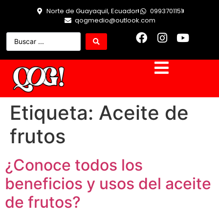
Norte de Guayaquil, Ecuador
0993701151
qogmedio@outlook.com
Etiqueta:
Aceite de
frutos
¿Conoce todos los
beneficios y usos del aceite
de frutos?