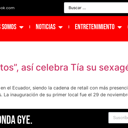
ook.com
s Somos
NOTICIAS
ENTRETENIMIENTO
tos”, así celebra Tía su sexag
en el Ecuador, siendo la cadena de retail con más presenci
. La inauguración de su primer local fue el 29 de noviembr
Onda Gye.