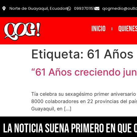
Norte de Guayaquil, Ecuador
0993701151
qogmedio@outl
INICIO
Quiene
Etiqueta:
61 Años
“61 Años creciendo jun
Tía celebra su sexagésimo primer aniversario 
8000 colaboradores en 22 provincias del país
Guayaquil, en […]
La noticia suena primero en Que 