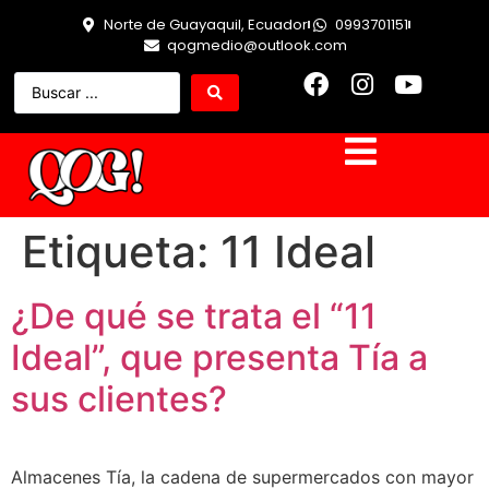
Norte de Guayaquil, Ecuador
0993701151
qogmedio@outlook.com
Etiqueta:
11 Ideal
¿De qué se trata el “11
Ideal”, que presenta Tía a
sus clientes?
Almacenes Tía, la cadena de supermercados con mayor