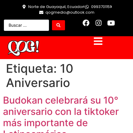
Norte de Guayaquil, Ecuador
0993701151
qogmedio@outlook.com
Etiqueta:
10
Aniversario
Budokan celebrará su 10°
aniversario con la tiktoker
más importante de