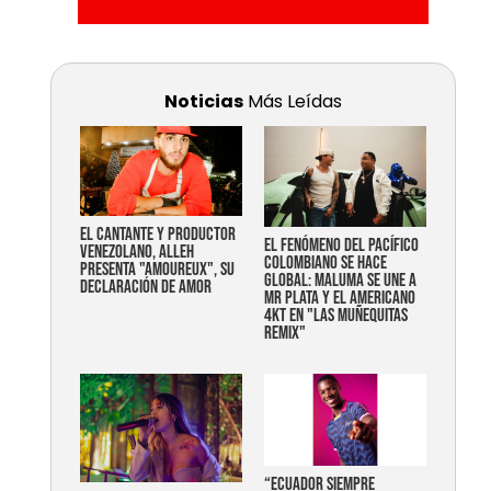
Noticias
Más Leídas
EL CANTANTE Y PRODUCTOR
EL FENÓMENO DEL PACÍFICO
VENEZOLANO, ALLEH
COLOMBIANO SE HACE
PRESENTA "AMOUREUX", SU
GLOBAL: MALUMA SE UNE A
DECLARACIÓN DE AMOR
MR PLATA Y EL AMERICANO
4KT EN "LAS MUÑEQUITAS
REMIX"
“Ecuador siempre