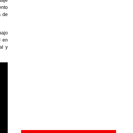
uaje
ento
a de
bajo
l en
al y