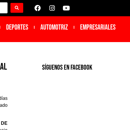
DEPORTES
Automotriz
Empresariales
cal
SíGUENOS EN FACEBOOK
días
cado
 DE