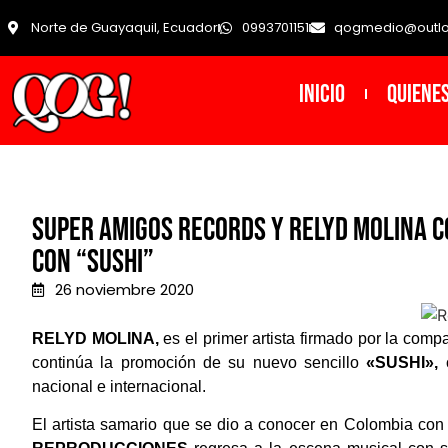
Norte de Guayaquil, Ecuador
0993701151
qogmedio@outl
INICIO
Quiene
Super Amigos Records y Relyd Molina c
con “Sushi”
26 noviembre 2020
RELYD MOLINA,
es el primer artista firmado por la com
continúa la promoción de su nuevo sencillo
«SUSHI»,
nacional e internacional.
El artista samario que se dio a conocer en Colombia co