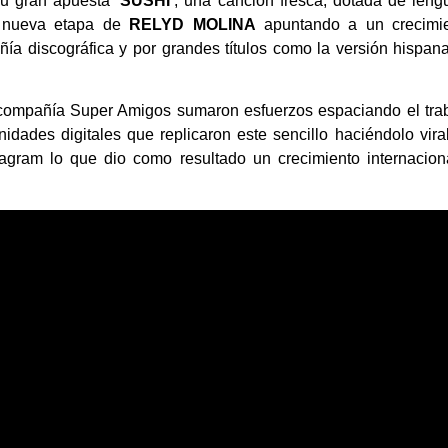
su gran apuesta
‘SUSHI’
, una canción fresca, dotada de leng
na nueva etapa de
RELYD MOLINA
apuntando a un crecimi
ía discográfica y por grandes títulos como la versión hispan
 compañía Super Amigos sumaron esfuerzos espaciando el tra
dades digitales que replicaron este sencillo haciéndolo vira
tagram lo que dio como resultado un crecimiento internacion