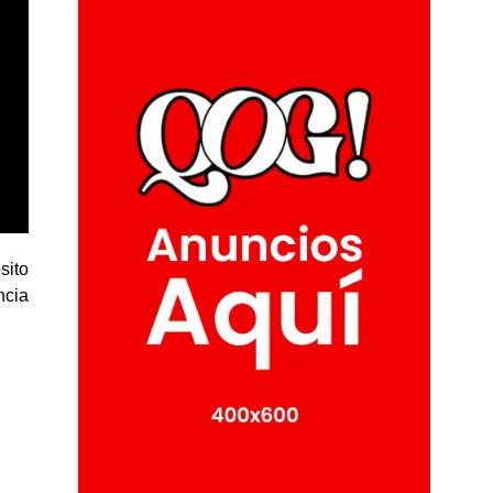
sito
ncia