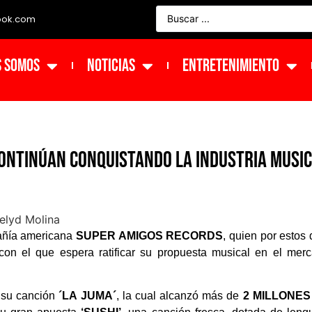
ook.com
s Somos
NOTICIAS
ENTRETENIMIENTO
ontinúan conquistando la Industria Musi
pañía americana
SUPER AMIGOS RECORDS
, quien por estos 
con el que espera ratificar su propuesta musical en el mer
n su canción
´LA JUMA´
, la cual alcanzó más de
2 MILLONES