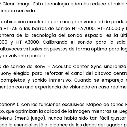
 Clear Image. Esta tecnología además reduce el ruido 
umpen con vida.
 combinación excelente para una gran variedad de produ
sa HT-A9 o las barras de sonido HT-A7000, HT-A5000 y
ntera de la tecnología del sonido espacial es la últ
000 y HT-A3000. Calibrando el sonido para la sala
s altavoces virtuales dispuestos de forma óptima para lo
 envolvente posible.
s de sonido de Sony – Acoustic Center Sync sincroniza
Sony elegida para reforzar el canal del altavoz centr
s completos y sonido inmersivo. Cuando se empareja 
entan con una experiencia de visionado en casa realm
yStation® 5 con las funciones exclusivas Mapeo de tonos
 que optimizan la calidad de la imagen mientras se jue
enu (menú juego), nunca había sido tan fácil ajustar
odo lo esencial está al alcance de los dedos del jugador 