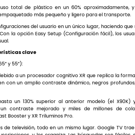
l uso total de plástico en un 60% aproximadamente, 
n empaquetado más pequeño y ligero para el transporte.
figuraciones del usuario en un único lugar, haciendo que
Con la opción Easy Setup (Configuración fácil), los usua
ual.
rísticas clave
5” y 55”):
 debido a un procesador cognitivo XR que replica la form
n con un amplio contraste dinámico, negros profundos
 hasta un 130% superior al anterior modelo (el X90K) 
s un contraste mejorado y miles de millones de colo
st Booster y XR Triluminos Pro.
es de televisión, todo en un mismo lugar. Google TV trae
scripciones, y los organiza. Las búsquedas son fáciles, 