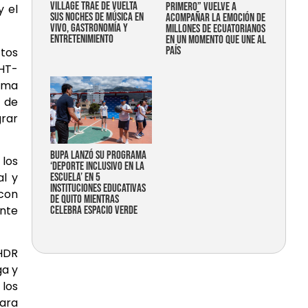
Village trae de vuelta
primero” vuelve a
y el
sus noches de música en
acompañar la emoción de
vivo, gastronomía y
millones de ecuatorianos
entretenimiento
en un momento que une al
país
ctos
 HT-
ima
 de
grar
Bupa lanzó su programa
 los
‘Deporte Inclusivo en la
al y
Escuela’ en 5
instituciones educativas
con
de Quito mientras
ente
celebra espacio verde
 HDR
ga y
 los
para