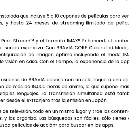
instalada que incluye 5 o 10 cupones de películas para ver
s, y hasta 24 meses de streaming ilimitado de pelíc
 Pure Stream™ y el formato IMAX® Enhanced, el conte
e sonido expresiva. Con BRAVIA CORE Calibrated Mode,
onfiguración de imagen óptima incluyendo el modo IM
 visión en casa. Con el tiempo, la experiencia de la ap
os usuarios de BRAVIA acceso con un solo toque a una de
ón de más de 18,000 horas de anime, lo que supone má
ltiples lenguajes. La transmisión simultanea está tam
er desde el extranjero tras la emisión en Japón.
 de televisión, todo en un mismo lugar y trae los conten
, y los organiza. Las búsquedas son fáciles, sólo tienes
usca películas de acción» para buscar en las apps.