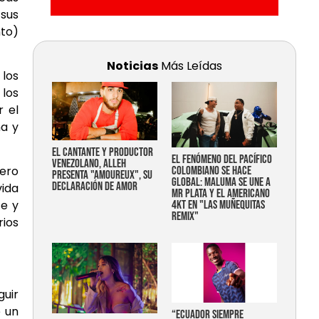
 sus
nto)
Noticias
Más Leídas
 los
 los
r el
ña y
EL CANTANTE Y PRODUCTOR
EL FENÓMENO DEL PACÍFICO
VENEZOLANO, ALLEH
Zero
COLOMBIANO SE HACE
PRESENTA "AMOUREUX", SU
GLOBAL: MALUMA SE UNE A
DECLARACIÓN DE AMOR
vida
MR PLATA Y EL AMERICANO
te y
4KT EN "LAS MUÑEQUITAS
REMIX"
rios
guir
e un
“Ecuador siempre