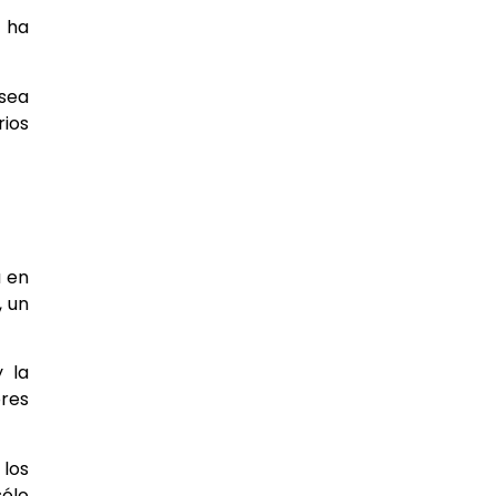
y ha
 sea
rios
a en
, un
y la
res
 los
sólo