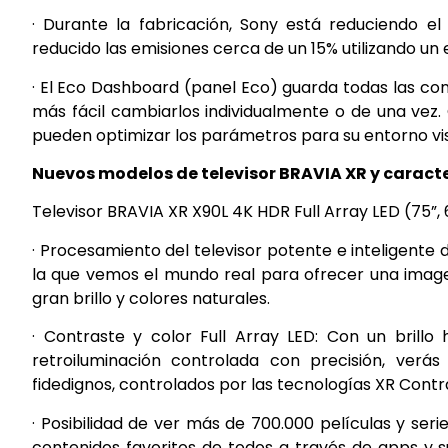
· Durante la fabricación, Sony está reduciendo e
reducido las emisiones cerca de un 15% utilizando u
· El Eco Dashboard (panel Eco) guarda todas las con
más fácil cambiarlos individualmente o de una vez. 
pueden optimizar los parámetros para su entorno vis
Nuevos modelos de televisor BRAVIA XR y caracte
Televisor BRAVIA XR X90L 4K HDR Full Array LED (75”, 6
· Procesamiento del televisor potente e inteligente
la que vemos el mundo real para ofrecer una image
gran brillo y colores naturales.
· Contraste y color Full Array LED: Con un brillo
retroiluminación controlada con precisión, verá
fidedignos, controlados por las tecnologías XR Contra
· Posibilidad de ver más de 700.000 películas y seri
contenidos favoritos de todos a través de apps y su