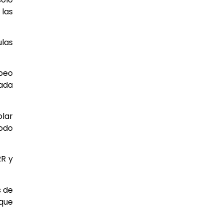
 las
ulas
apeo
ada
lar
modo
RR y
s de
 que