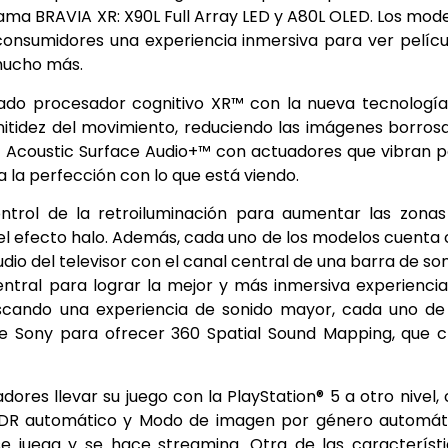
ama BRAVIA XR: X90L Full Array LED y A80L OLED. Los mod
onsumidores una experiencia inmersiva para ver pelícu
 mucho más.
vado procesador cognitivo XR™ con la nueva tecnologí
 nitidez del movimiento, reduciendo las imágenes borros
 Acoustic Surface Audio+™ con actuadores que vibran 
a la perfección con lo que está viendo.
ntrol de la retroiluminación para aumentar las zona
 el efecto halo. Además, cada uno de los modelos cuenta
dio del televisor con el canal central de una barra de so
entral para lograr la mejor y más inmersiva experienci
uscando una experiencia de sonido mayor, cada uno de
e Sony para ofrecer 360 Spatial Sound Mapping, que c
res llevar su juego con la PlayStation® 5 a otro nivel,
 HDR automático y Modo de imagen por género automáti
e juega y se hace streaming. Otra de las característ