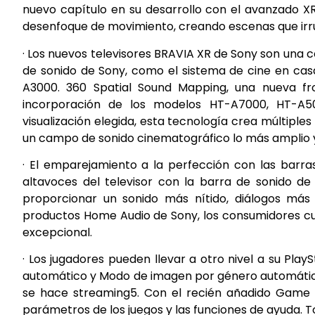
nuevo capítulo en su desarrollo con el avanzado XR
desenfoque de movimiento, creando escenas que irr
· Los nuevos televisores BRAVIA XR de Sony son una
de sonido de Sony, como el sistema de cine en ca
A3000. 360 Spatial Sound Mapping, una nueva fro
incorporación de los modelos HT-A7000, HT-A5
visualización elegida, esta tecnología crea múltiple
un campo de sonido cinematográfico lo más amplio y
· El emparejamiento a la perfección con las barra
altavoces del televisor con la barra de sonido de 
proporcionar un sonido más nítido, diálogos má
productos Home Audio de Sony, los consumidores cu
excepcional.
· Los jugadores pueden llevar a otro nivel a su Pla
automático y Modo de imagen por género automático,
se hace streaming5. Con el recién añadido Game M
parámetros de los juegos y las funciones de ayuda. T