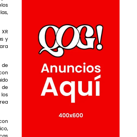
elos
las,
a XR
as y
para
s de
 con
nido
a de
 los
rea
 con
co,
icas