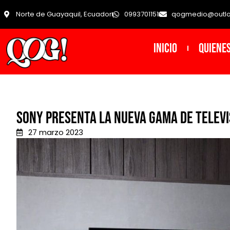
Norte de Guayaquil, Ecuador
0993701151
qogmedio@outl
INICIO
Quiene
Sony presenta la nueva gama de televi
27 marzo 2023