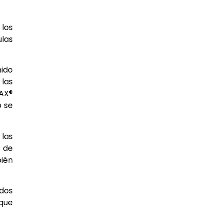
 los
ulas
nido
 las
AX®
p se
 las
s de
bién
idos
 que