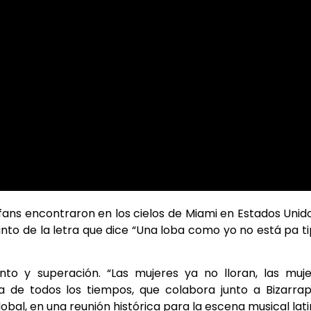
fans encontraron en los cielos de Miami en Estados Unid
nto de la letra que dice “Una loba como yo no está pa t
o y superación. “Las mujeres ya no lloran, las muje
a de todos los tiempos, que colabora junto a Bizarrap
obal, en una reunión histórica para la escena musical lati