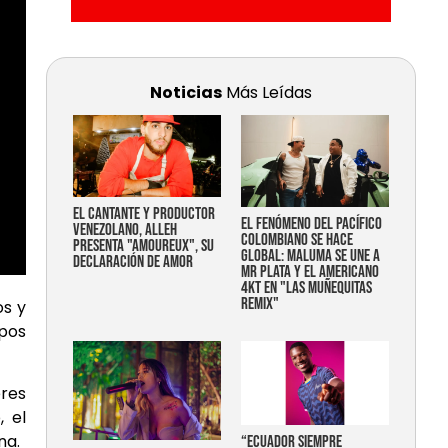
Noticias
Más Leídas
EL CANTANTE Y PRODUCTOR
EL FENÓMENO DEL PACÍFICO
VENEZOLANO, ALLEH
COLOMBIANO SE HACE
PRESENTA "AMOUREUX", SU
GLOBAL: MALUMA SE UNE A
DECLARACIÓN DE AMOR
MR PLATA Y EL AMERICANO
4KT EN "LAS MUÑEQUITAS
REMIX"
os y
ipos
res
, el
na.
“Ecuador siempre