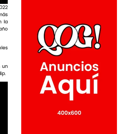
2022
más
 la
 año
bles
n un
ip.