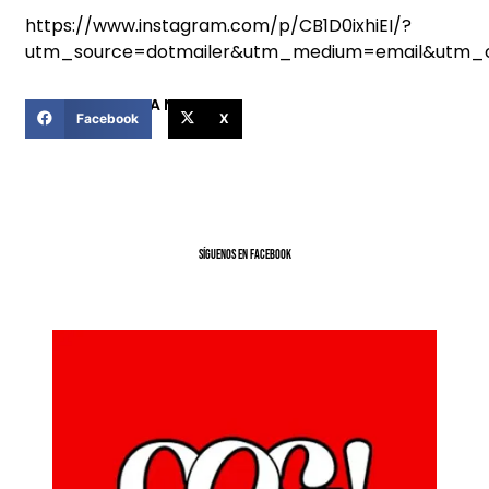
https://www.instagram.com/p/CB1D0ixhiEI/?
utm_source=dotmailer&utm_medium=email&utm_
COMPARTIR ESTA NOTICIA
Facebook
X
SíGUENOS EN FACEBOOK