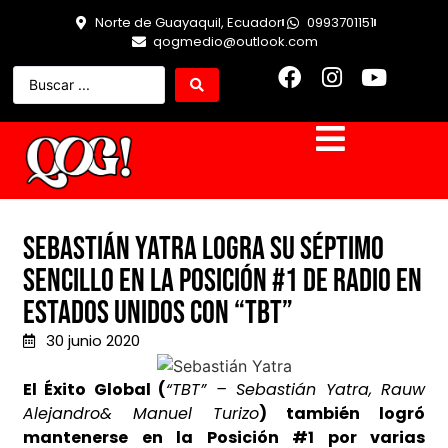
Norte de Guayaquil, Ecuador
0993701151
qogmedio@outlook.com
Sebastián Yatra logra su séptimo
sencillo en la Posición #1 de Radio en
Estados Unidos con “TBT”
30 junio 2020
El Éxito Global (
“TBT” – Sebastián Yatra, Rauw
Alejandro& Manuel Turizo
)
también logró
mantenerse en la Posición #1 por varias