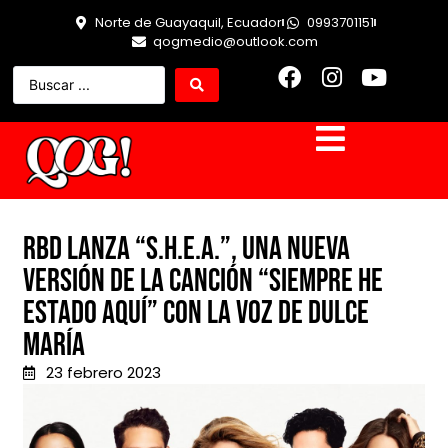
Norte de Guayaquil, Ecuador
0993701151
qogmedio@outlook.com
RBD lanza “S.H.E.A.”, una nueva
versión de la canción “Siempre he
estado aquí” con la voz de Dulce
María
23 febrero 2023