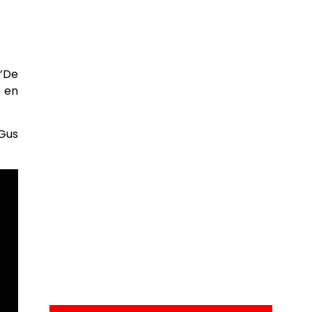
“’De
 en
 Gus