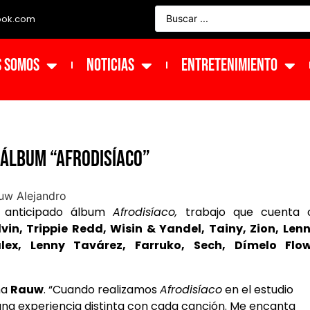
ook.com
s Somos
NOTICIAS
ENTRETENIMIENTO
álbum “Afrodisíaco”
 anticipado álbum
Afrodisíaco,
trabajo que cuenta 
vin, Trippie Redd, Wisin & Yandel, Tainy, Zion, Len
ex, Lenny Tavárez, Farruko, Sech, Dímelo Flo
ma
Rauw
. “Cuando realizamos
Afrodisíaco
en el estudio
una experiencia distinta con cada canción. Me encanta