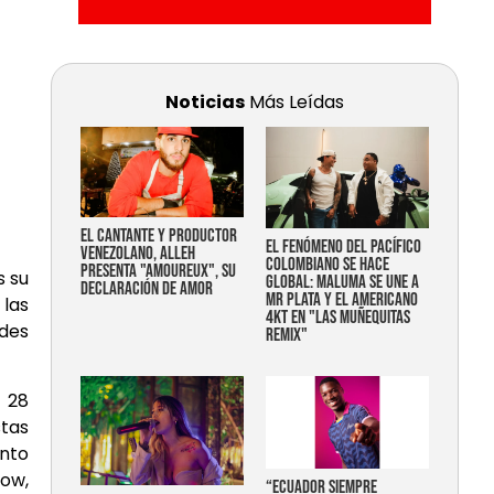
Noticias
Más Leídas
EL CANTANTE Y PRODUCTOR
EL FENÓMENO DEL PACÍFICO
VENEZOLANO, ALLEH
COLOMBIANO SE HACE
PRESENTA "AMOUREUX", SU
s su
GLOBAL: MALUMA SE UNE A
DECLARACIÓN DE AMOR
MR PLATA Y EL AMERICANO
 las
4KT EN "LAS MUÑEQUITAS
ndes
REMIX"
s 28
stas
nto
low,
“Ecuador siempre