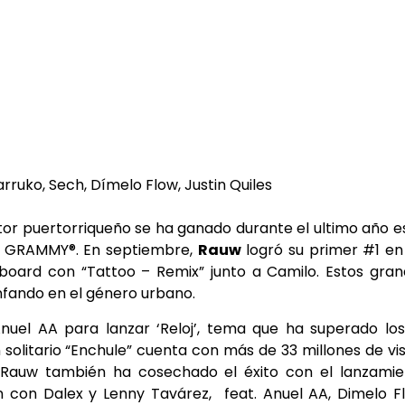
arruko, Sech, Dímelo Flow, Justin Quiles
or puertorriqueño se ha ganado durante el ultimo año e
in GRAMMY®. En septiembre,
Rauw
logró su primer #1 en
Billboard con “Tattoo – Remix” junto a Camilo. Estos gra
nfando en el género urbano.
nuel AA para lanzar ‘Reloj’, tema que ha superado lo
solitario “Enchule” cuenta con más de 33 millones de vi
 Rauw también ha cosechado el éxito con el lanzamie
n con Dalex y Lenny Tavárez, feat. Anuel AA, Dimelo F