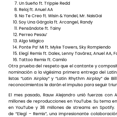
Un Sueño ft. Trippie Redd
Reloj ft. Anuel AA
No Te Creo ft. Wisin & Yandel, Mr. NaisGai
Soy Una Gárgola ft. Arcangel, Randy
Pensándote ft. Tainy
Perreo Pesau’
Algo Mágico
Ponte Pa’ Mi ft. Myke Towers, Sky Rompiendo
Elegí Remix ft. Dalex, Lenny Tavárez, Anuel AA, F
Tattoo Remix ft. Camilo
Otra prueba del respeto que el cantante y composit
nominación a la vigésima primera entrega del Lat
listas “Latin Airplay” y “Latin Rhythm Airplay” de 
reconocimientos le darán el impulso para seguir triu
El mes pasado, Rauw Alejandro unió fuerzas con A
millones de reproducciones en YouTube. Su tema en 
en YouTube y 38 millones de streams en Spotify.
de “Elegí – Remix”, una impresionante colaboració