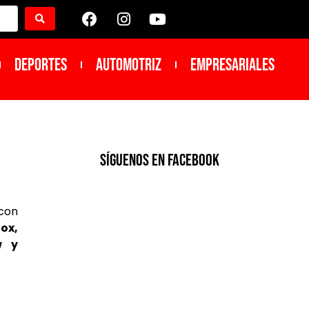
DEPORTES
Automotriz
Empresariales
SíGUENOS EN FACEBOOK
con
nox,
w y