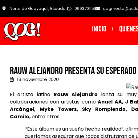
Norte de Guayaquil, Ecuador
0993701151
qogmedio@outl
INICIO
Quiene
Rauw Alejandro presenta su esperado 
13 noviembre 2020
El artista latino
Rauw Alejandro
lanza su muy
colaboraciones con artistas como
Anuel AA, J Bal
Arcángel, Myke Towers, Sky Rompiendo, Dal
Camilo,
entre otros.
“Este álbum es un sueño hecho realidad”, afir
queríamos asegurar que todos disfrutaran de 