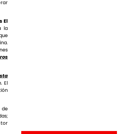
erar
 El
a la
que
ina.
ones
ros
sta
. El
tión
1 de
as;
tor