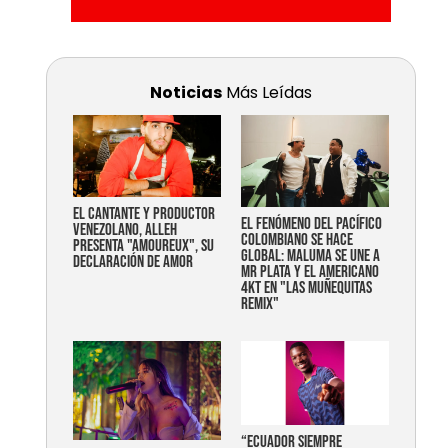
Noticias
Más Leídas
EL CANTANTE Y PRODUCTOR
EL FENÓMENO DEL PACÍFICO
VENEZOLANO, ALLEH
COLOMBIANO SE HACE
PRESENTA "AMOUREUX", SU
GLOBAL: MALUMA SE UNE A
DECLARACIÓN DE AMOR
MR PLATA Y EL AMERICANO
4KT EN "LAS MUÑEQUITAS
REMIX"
“Ecuador siempre