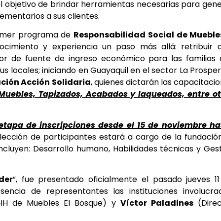
el objetivo de brindar herramientas necesarias para gen
mentarios a sus clientes.
rimer programa de
Responsabilidad Social de Muebles
nocimiento y experiencia un paso más allá: retribuir 
or de fuente de ingreso económico para las familias 
s locales; iniciando en Guayaquil en el sector La Prosper
ción Acción Solidaria
, quienes dictarán las capacitaci
uebles, Tapizados, Acabados y laqueados, entre ot
 etapa de inscripciones desde el 15 de noviembre ha
elección de participantes estará a cargo de la fundación
cluyen: Desarrollo humano, Habilidades técnicas y Ges
der
”, fue presentado oficialmente el pasado jueves 1
ncia de representantes las instituciones involucrad
HH de Muebles El Bosque) y
Víctor Paladines
(Direc