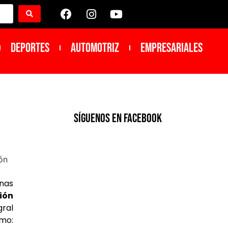
DEPORTES
Automotriz
Empresariales
SíGUENOS EN FACEBOOK
onas
ión
gral
omo: