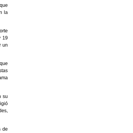
 que
n la
orte
y 19
r un
 que
stas
rama
n su
igió
des,
s de