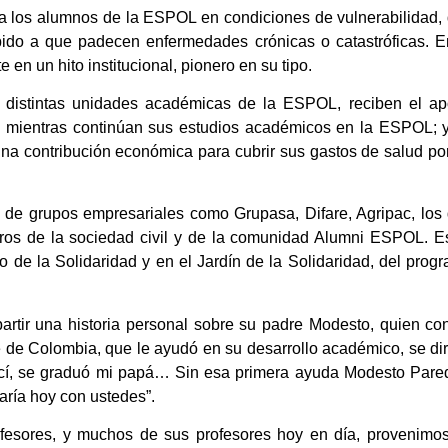
o a los alumnos de la ESPOL en condiciones de vulnerabilidad,
bido a que padecen enfermedades crónicas o catastróficas. E
e en un hito institucional, pionero en su tipo.
 distintas unidades académicas de la ESPOL, reciben el ap
 mientras continúan sus estudios académicos en la ESPOL; 
na contribución económica para cubrir sus gastos de salud po
d de grupos empresariales como Grupasa, Difare, Agripac, los
ros de la sociedad civil y de la comunidad Alumni ESPOL. E
 de la Solidaridad y en el Jardín de la Solidaridad, del prog
rtir una historia personal sobre su padre Modesto, quien co
e de Colombia, que le ayudó en su desarrollo académico, se dir
nací, se graduó mi papá… Sin esa primera ayuda Modesto Pare
aría hoy con ustedes”.
fesores, y muchos de sus profesores hoy en día, provenimo