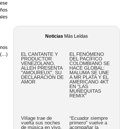
 ese
años
ales
Noticias
Más Leídas
mnos
EL CANTANTE Y
EL FENÓMENO
 (…)
PRODUCTOR
DEL PACÍFICO
VENEZOLANO,
COLOMBIANO SE
ALLEH PRESENTA
HACE GLOBAL:
"AMOUREUX", SU
MALUMA SE UNE
DECLARACIÓN DE
A MR PLATA Y EL
AMOR
AMERICANO 4KT
EN "LAS
MUÑEQUITAS
REMIX"
Village trae de
“Ecuador siempre
vuelta sus noches
primero” vuelve a
de música en vivo,
acompañar la