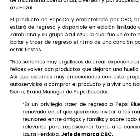
de muchísima buena onda, diversión y por supuesto, 
azul-azul.
El producto de PepsiCo y embotellado por CBC, br
estará de regreso y disponible en edición limitada
Zambrana y su grupo Azul Azul, la cual fue un éxito e
bailar y traer de regreso el ritmo de una canción p
estas fiestas.
“Nos sentimos muy orgullosos de crear experiencias
felices volver con productos que dejaron una huella
Así que estamos muy emocionados con esta propue
autoservicios a comprar el producto y a vivir una Nav
Sierra, Brand Manager de Pepsi Ecuador.
“Es un privilegio traer de regreso a Pepsi Bl
renovado en el que queremos invitar a los más 
reuniones entre amigos y familia; y sobre tod
relevante para reposicionar tanto a la canci
Laura Herdoiza,
Jefe de marca CBC.