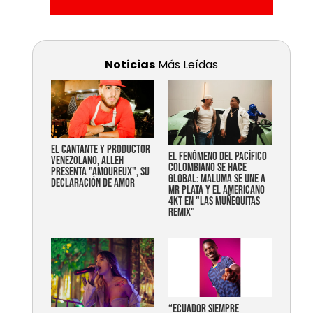
Noticias
Más Leídas
EL CANTANTE Y PRODUCTOR
EL FENÓMENO DEL PACÍFICO
VENEZOLANO, ALLEH
COLOMBIANO SE HACE
PRESENTA "AMOUREUX", SU
GLOBAL: MALUMA SE UNE A
DECLARACIÓN DE AMOR
MR PLATA Y EL AMERICANO
4KT EN "LAS MUÑEQUITAS
REMIX"
“Ecuador siempre