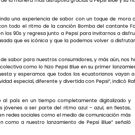
de la manera más disruptiva gracias a Pepsi Blue y su r
inda una experiencia de sabor con un toque de mora a
 con todo el ritmo de la canción Bomba del cantante F
n los 90s y regresa junto a Pepsi para invitarnos a disfru
asada que es icónica y que la podemos volver a disfruta
 de sabor para nuestros consumidores, y más aún, nos 
 colectiva como lo hizo Pepsi Blue en su primer lanzamie
sta y esperamos que todos los ecuatorianos vayan a 
idad especial, diferente y divertida con Pepsi”, indicó Ra
ue al país en un tiempo completamente digitalizado y
jóvenes a ser parte del ritmo azul – azul, en fiestas,
o en redes sociales como el medio de comunicación más
ón como a nuestro lanzamiento de Pepsi Blue” señaló