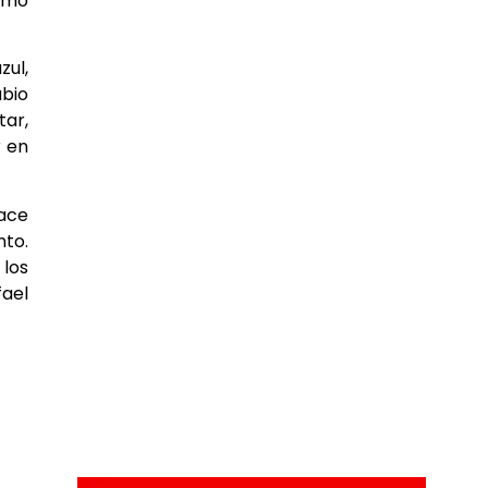
itmo
zul,
abio
tar,
r en
hace
nto.
los
fael