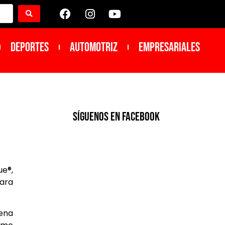
DEPORTES
Automotriz
Empresariales
SíGUENOS EN FACEBOOK
ue®,
ara
lena