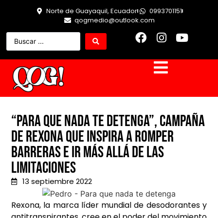
Norte de Guayaquil, Ecuador
0993701151
qogmedio@outlook.com
“Para que nada te detenga”, campaña
de Rexona que inspira a romper
barreras e ir más allá de las
limitaciones
13 septiembre 2022
Rexona, la marca líder mundial de desodorantes y
antitranspirantes, cree en el poder del movimiento