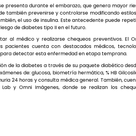
e se presenta durante el embarazo, que genera mayor ri
e también prevenirse y controlarse modificando estilo
mbién, el uso de insulina. Este antecedente puede repet
sgo de diabetes tipo II en el futuro.
tar al médico y realizarse chequeos preventivos. El 
us pacientes cuenta con destacados médicos, tecnolo
 para detectar esta enfermedad en etapa temprana.
ión de la diabetes a través de su paquete diabético des
exámenes de: glucosa, biometría hermática, % HB Gilcosil
uminuria 24 horas y consulta médica general. También, cue
i Lab y Omni Imágenes, donde se realizan los chequ