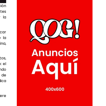
ión
etes
 la
car
e la
ina,
tos,
: el
ando
o de
dica
iere