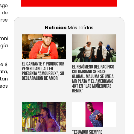
esgo
s de
irse
Noticias
Más Leídas
Omni
gía
de $
EL CANTANTE Y PRODUCTOR
EL FENÓMENO DEL PACÍFICO
VENEZOLANO, ALLEH
afa,
COLOMBIANO SE HACE
PRESENTA "AMOUREUX", SU
GLOBAL: MALUMA SE UNE A
ntan
DECLARACIÓN DE AMOR
MR PLATA Y EL AMERICANO
eos
4KT EN "LAS MUÑEQUITAS
REMIX"
“Ecuador siempre