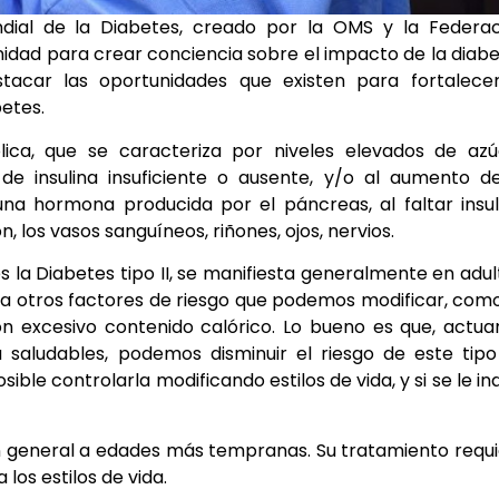
ial de la Diabetes, creado por la OMS y la Federac
nidad para crear conciencia sobre el impacto de la diab
tacar las oportunidades que existen para fortalecer
betes.
ica, que se caracteriza por niveles elevados de azú
e insulina insuficiente o ausente, y/o al aumento d
s una hormona producida por el páncreas, al faltar insul
los vasos sanguíneos, riñones, ojos, nervios.
s la Diabetes tipo II, se manifiesta generalmente en adul
a a otros factores de riesgo que podemos modificar, como
 con excesivo contenido calórico. Lo bueno es que, actu
a saludables, podemos disminuir el riesgo de este tip
ble controlarla modificando estilos de vida, y si se le in
n general a edades más tempranas. Su tratamiento requ
 los estilos de vida.