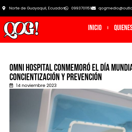
Norte de Guayaquil, Ecuador
0993701151
qogmedio@outl
INICIO
Quiene
Omni Hospital conmemoró el Día Mundia
concientización y prevención
14 noviembre 2023