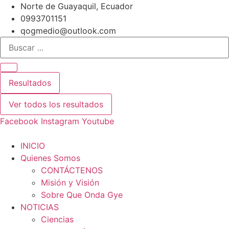
Ir
Norte de Guayaquil, Ecuador
al
0993701151
contenido
qogmedio@outlook.com
Search
...
Resultados
Ver todos los resultados
Facebook
Instagram
Youtube
INICIO
Quienes Somos
CONTÁCTENOS
Misión y Visión
Sobre Que Onda Gye
NOTICIAS
Ciencias