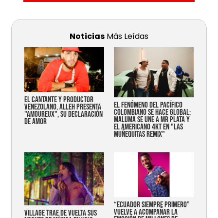
Noticias
Más Leídas
EL CANTANTE Y PRODUCTOR
EL FENÓMENO DEL PACÍFICO
VENEZOLANO, ALLEH PRESENTA
COLOMBIANO SE HACE GLOBAL:
"AMOUREUX", SU DECLARACIÓN
MALUMA SE UNE A MR PLATA Y
DE AMOR
EL AMERICANO 4KT EN "LAS
MUÑEQUITAS REMIX"
“Ecuador siempre primero”
vuelve a acompañar la
Village trae de vuelta sus